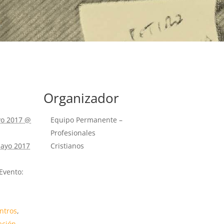
tir
Organizador
o 2017 @
Equipo Permanente –
Profesionales
ayo 2017
Cristianos
Evento:
ntros
,
ación
,