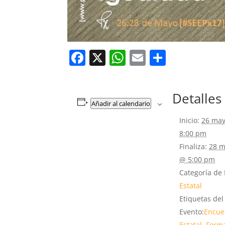
Facebook
X
WhatsApp
Email
Compar
Detalles
Añadir al calendario
Inicio:
26 may
8:00 pm
Finaliza:
28 m
@ 5:00 pm
Categoría de 
Estatal
Etiquetas del
Evento:
Encue
Estatal
,
Form