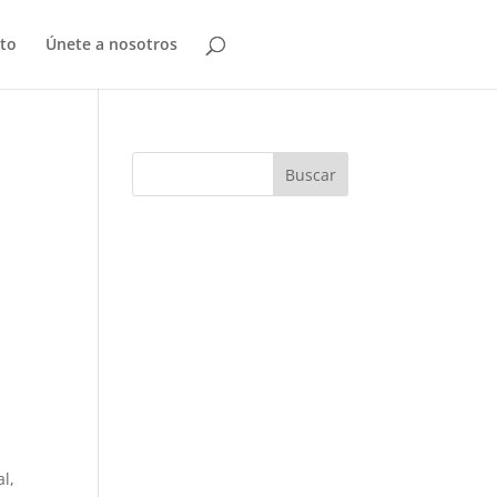
to
Únete a nosotros
l,