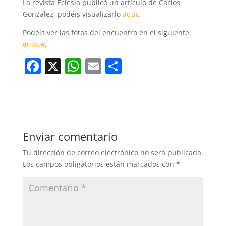
La revista Eclesia publicó un artículo de Carlos
González, podéis visualizarlo
aquí
.
Podéis ver las fotos del encuentro en el siguiente
enlace
.
F
X
W
E
C
a
h
m
o
c
at
ai
m
e
s
l
p
b
A
ar
Enviar comentario
o
p
tir
Tu dirección de correo electrónico no será publicada.
o
p
Los campos obligatorios están marcados con
*
k