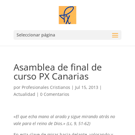
Seleccionar página
Asamblea de final de
curso PX Canarias
por
Profesionales Cristianos
|
Jul 15, 2013
|
Actualidad
|
0 Comentarios
«El que echa mano al arado y sigue mirando atrás no
vale para el reino de Dios.» (Lc, 9, 51-62)
En esta clave de mirar hacia delante, valorando y