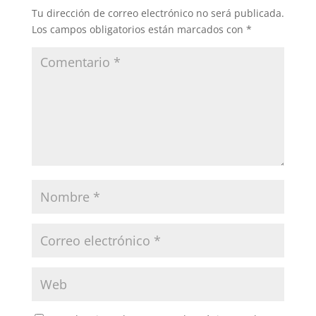
o
p
tir
Tu dirección de correo electrónico no será publicada.
o
p
Los campos obligatorios están marcados con
*
k