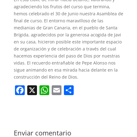
agradeciendo los frutos del curso que termina,
hemos celebrado el 30 de Junio nuestra Asamblea de
final de curso. El entorno maravilloso de las
medianias de Gran Canaria, en el pueblo de Santa
Brígida, agradecidos por la generosa acogida de Javi
en su casa, hicieron posible este importante espacio
de organización y de celebración a través del cual
hacemos experiencia del paso de Dios por nuestras
vidas. El recuerdo entrañable de Pepe Alonso nos
sigue animando en esa mirada hacia delante en la
construcción del Reino de Dios.
F
X
W
E
C
a
h
m
o
c
at
ai
m
e
s
l
p
b
A
ar
Enviar comentario