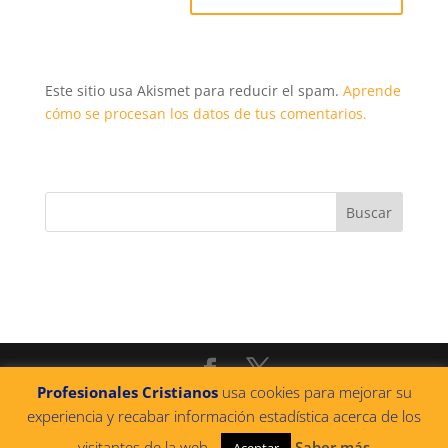
Este sitio usa Akismet para reducir el spam.
Aprende
cómo se procesan los datos de tus comentarios.
Profesionales Cristianos
usa cookies para mejorar su
@2022 PROFESIONALES CRISTIANOS
|
Política de
experiencia y recabar información estadística acerca de los
privacidad
|
Política de cookies
|
Aviso legal
|
visitantes de la web.
Saber más