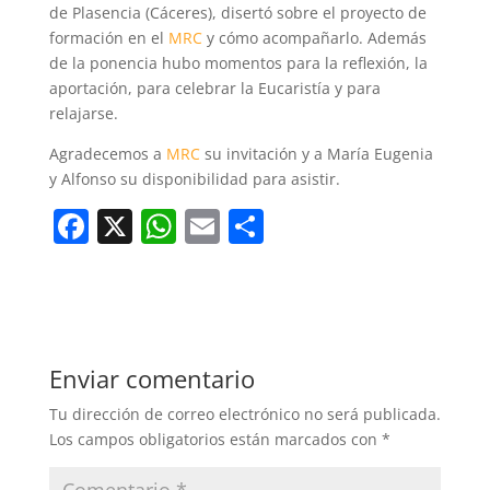
de Plasencia (Cáceres), disertó sobre el proyecto de
formación en el
MRC
y cómo acompañarlo. Además
de la ponencia hubo momentos para la reflexión, la
aportación, para celebrar la Eucaristía y para
relajarse.
Agradecemos a
MRC
su invitación y a María Eugenia
y Alfonso su disponibilidad para asistir.
F
X
W
E
C
a
h
m
o
c
at
ai
m
e
s
l
p
b
A
ar
Enviar comentario
o
p
tir
Tu dirección de correo electrónico no será publicada.
o
p
Los campos obligatorios están marcados con
*
k