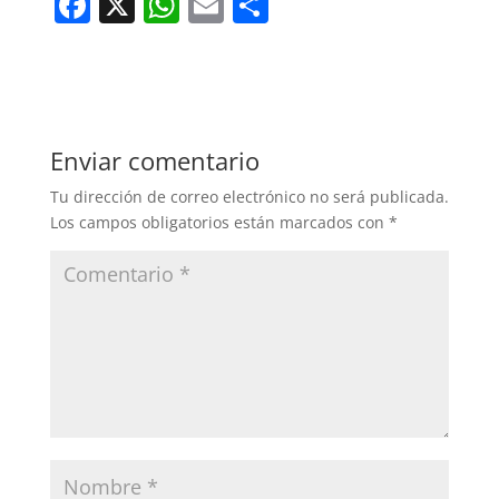
F
X
W
E
C
a
h
m
o
c
at
ai
m
e
s
l
p
b
A
ar
Enviar comentario
o
p
tir
Tu dirección de correo electrónico no será publicada.
o
p
Los campos obligatorios están marcados con
*
k