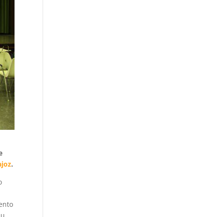
e
ajoz
.
o
ento
su