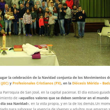
lugar la celebración de la Navidad conjunta de los Movimientos d
 (JEC)
y
Profesionales Cristianos (PX)
, en la
Diócesis Mérida – Bad
la Parroquia de San José, en la capital pacense. El día estuvo guiad
imiento de «
aquellos valores que se deben sembrar en el mundo
 día sea Navidad
«, en la vida propia, y en la de los demás.Un mom
egiado para saborear la vivencia de jóvenes y adultos que amarran 