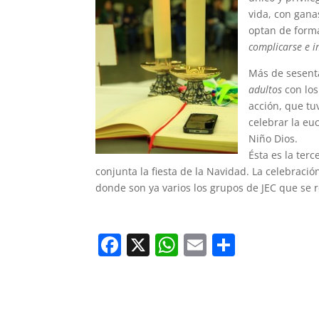
vida, con gana
optan de forma
complicarse e 
Más de sesent
adultos
con lo
acción, que tu
celebrar la eu
Niño Dios.
Ésta es la te
conjunta la fiesta de la Navidad. La celebraci
donde son ya varios los grupos de JEC que se 
F
X
W
E
C
a
h
m
o
c
at
ai
m
e
s
l
p