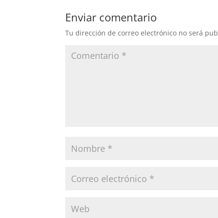
b
A
ar
Enviar comentario
o
p
tir
Tu dirección de correo electrónico no será pub
o
p
k