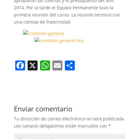
aprobaron las cuentas y el presupuesto del año
2014. Por la tarde el Equipo Permanente tuvo la
primera reunión del curso. La reunión terminó con
una comida de fraternidad.
F
X
W
E
C
a
h
m
o
c
at
ai
m
e
s
l
p
b
A
ar
Enviar comentario
o
p
tir
Tu dirección de correo electrónico no será publicada.
o
p
Los campos obligatorios están marcados con
*
k