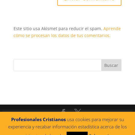
Este sitio usa Akismet para reducir el spam.
Aprende
cómo se procesan los datos de tus comentarios.
Profesionales Cristianos
usa cookies para mejorar su
@2022 PROFESIONALES CRISTIANOS
|
Política de
experiencia y recabar información estadística acerca de los
privacidad
|
Política de cookies
|
Aviso legal
|