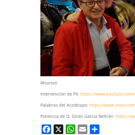
Recursos
:
Intervención de PX:
https://www.youtube.com/
Palabras del Arzobispo:
https://www.ivoox.com
Ponencia de D. Ginés García Beltrán:
https://
F
X
W
E
C