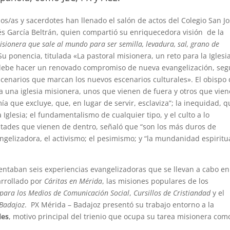
osos/as y sacerdotes han llenado el salón de actos del Colegio San Jo
s García Beltrán, quien compartió su enriquecedora visión de la
isionera que sale al mundo para ser semilla, levadura, sal, grano de
 Su ponencia, titulada «
La pastoral misionera, un reto para la Iglesi
y debe hacer un renovado compromiso de nueva evangelización, se
scenarios que marcan los nuevos escenarios culturales». El obispo
a una iglesia misionera, unos que vienen de fuera y otros que vie
ía que excluye, que, en lugar de servir, esclaviza”; la inequidad, 
a Iglesia; el fundamentalismo de cualquier tipo, y el culto a lo
cultades que vienen de dentro, señaló que “son los más duros de
vangelizadora, el activismo; el pesimismo; y “la mundanidad espiritu
sentaban seis experiencias evangelizadoras que se llevan a cabo en
arrollado por
Cáritas en Mérida
, las misiones populares de los
 para los Medios de Comunicación Social
,
Cursillos de Cristiandad
y el
 Badajoz
.
PX Mérida – Badajoz presentó su trabajo entorno a la
les
, motivo principal del trienio que ocupa su tarea misionera com