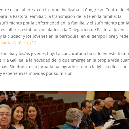
entre ocho talleres, con los que finalizaba el Congreso. Cuatro de el
a la Pastoral Familiar: la transmisión de la fe en la familia; la
ufrimiento por la enfermedad en la familia; y el sufrimiento por l
res talleres estaban vinculados a la Delegación de Pastoral Juvenil:
 la ciudad; y los jóvenes en la parroquia, en el tiempo libre y rede
iante Católica, JEC
.
a familia y los/as jóvenes hoy. La convocatoria ha sido en este tiem
 ir a Galilea, a la novedad de lo que emerge en la propia vida cu
 más. Sin duda, esta jornada ha logrado situar a la Iglesia diocesan
y experiencias movidas por su misión.