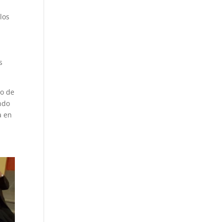
los
a
s
po de
ando
a en