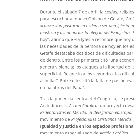
Durante el sábado 7 de abril, laicos/as, religi
para escuchar al nuevo Obispo de Getafe, Giné
«
conversión pastoral en orden a ser una Iglesia m
mostaza y así anunciar la alegría
del Evangelio
«.
hoy”, afirmó que «la Iglesia reconoce que ho
las necesidades de la persona de hoy en los e
Getafe destacaba dos tipos de dificultades par
de dentro. Entre los primeros citó “una econom
genera violencia; los ataques a la libertad de l
superficial. Respecto a los segundos, las difi
asimilar”. Entre ellos citó la falta de pasión e
en palabras del Papa”.
Tras la ponencia central del Congreso, se pre
Archidiócesis:
Acción Católica
, un proyecto des
Redentoristas en Mérida
, la
Delegación episcopal
movimiento de
Profesionales Cristianos Mérida-
Igualdad y Justicia en los espacios profesiona
movimiento especializado de
Acción Católica
.