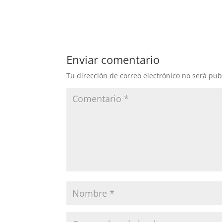
a
h
m
o
c
at
ai
m
e
s
l
p
b
A
ar
Enviar comentario
o
p
tir
Tu dirección de correo electrónico no será pub
o
p
k