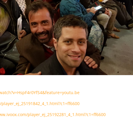
watch?v=HspF4r0YfS4&feature=youtu.be
/player_ej_25191842_4_1.html?c1=ff6600
www.ivoox.com/player_ej_25192281_4_1.html?c1=ff6600