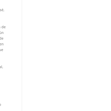
sé,
a de
gún
 de
nen
que
al,
o