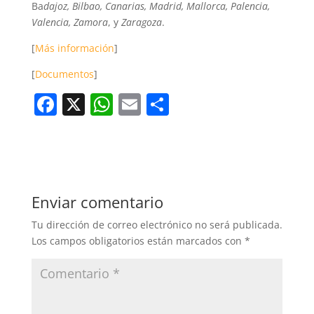
Ba
dajoz, Bilbao, Canarias, Madrid, Mallorca, Palencia,
Valencia, Zamora
, y
Zaragoza
.
[
Más información
]
[
Documentos
]
F
X
W
E
C
a
h
m
o
c
at
ai
m
e
s
l
p
b
A
ar
Enviar comentario
o
p
tir
Tu dirección de correo electrónico no será publicada.
o
p
Los campos obligatorios están marcados con
*
k