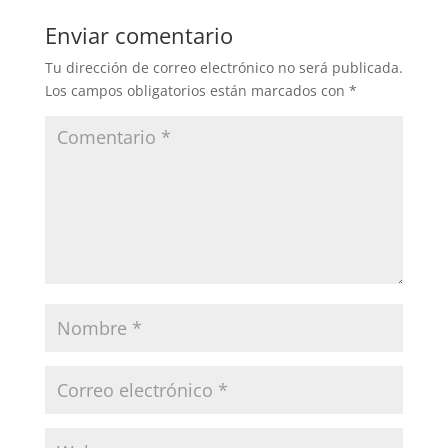
b
A
ar
Enviar comentario
o
p
tir
Tu dirección de correo electrónico no será publicada.
o
p
Los campos obligatorios están marcados con
*
k