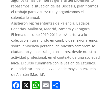
algunos temas de interés general del Movimiento,
repasamos la situación de las Diócesis, planificamos
el trabajo para 2010/2011, y organizamos el
calendario anual.
Asistieron representantes de Palencia, Badajoz,
Canarias, Mallorca, Madrid, Zamora y Zaragoza.
El lema del curso 2010-2011 es «Apertura a lo
colectivo en un mundo en cambio»: reflexionaremos
sobre la vivencia personal de nuestro compromiso
ciudadano y en el trabajo con otros, desde nuestra
actividad profesional, en el contexto de una sociedad
laica. El curso culminará con la Sesión de Estudios,
que celebraremos del 27 al 29 de mayo en Pozuelo
de Alarcón (Madrid).
F
X
W
E
C
a
h
m
o
c
at
ai
m
e
s
l
p