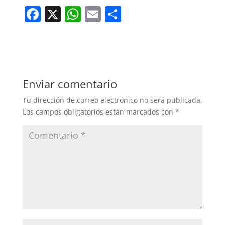
F
X
W
E
C
a
h
m
o
c
at
ai
m
e
s
l
p
b
A
ar
Enviar comentario
o
p
tir
Tu dirección de correo electrónico no será publicada.
o
p
Los campos obligatorios están marcados con
*
k