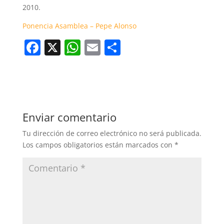
2010.
Ponencia Asamblea – Pepe Alonso
F
X
W
E
C
a
h
m
o
c
at
ai
m
e
s
l
p
b
A
ar
Enviar comentario
o
p
tir
Tu dirección de correo electrónico no será publicada.
o
p
Los campos obligatorios están marcados con
*
k