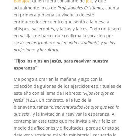
Badajoz
, quien fuera consiliario de
JEC
, y que
actualmente lo es de
Profesionales Cristianos,
cuenta
en primera persona su vivencia de este
enriquecedor encuentro que sentó a la mesa a
obispos, sacerdotes, y laicas y laicos. Todo un tesoro
en vasijas de barro, que reafirma la vocación por
servir en las fronteras del mundo estudiantil, y de las
profesiones y la cultura.
“Fijos los ojos en Jesús, para reavivar nuestra
esperanza”
Me pongo a orar en la mañana y sigo con la
colección de guiones de los ejercicios espirituales de
este año con el lema de Hebreos: “
Fijos los ojos en
Jesús
” (12,2). En concreto, a la luz de la
bienaventuranza “
bienaventurados los ojos que ven lo
que veis
”, y la invitación a reavivar la esperanza. Al
contemplar este texto que me invita a vivir feliz en
medio de aflicciones y dificultades, porque Cristo se
deja ver y sostiene mi vida ministerial, recuerdo la