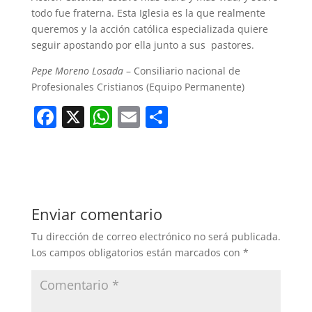
todo fue fraterna. Esta Iglesia es la que realmente
queremos y la acción católica especializada quiere
seguir apostando por ella junto a sus pastores.
Pepe Moreno Losada
– Consiliario nacional de
Profesionales Cristianos (Equipo Permanente)
F
X
W
E
C
a
h
m
o
c
at
ai
m
e
s
l
p
b
A
ar
Enviar comentario
o
p
tir
Tu dirección de correo electrónico no será publicada.
o
p
Los campos obligatorios están marcados con
*
k