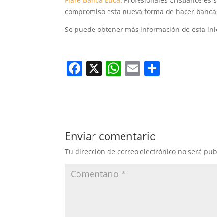
Fiare Banca Ética
. Profesionales Cristianos es 
compromiso esta nueva forma de hacer banca 
Se puede obtener más información de esta inic
F
X
W
E
C
a
h
m
o
c
at
ai
m
e
s
l
p
b
A
ar
Enviar comentario
o
p
tir
Tu dirección de correo electrónico no será pub
o
p
k