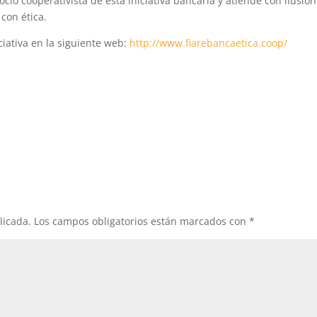
socio cooperativista de esta iniciativa bancaria y atiende con ilusión
con ética.
iativa en la siguiente web:
http://www.fiarebancaetica.coop/
licada.
Los campos obligatorios están marcados con
*