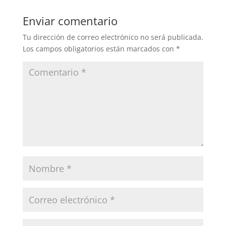
b
A
ar
Enviar comentario
o
p
tir
Tu dirección de correo electrónico no será publicada.
o
p
Los campos obligatorios están marcados con
*
k