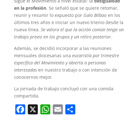
sigue el Movimiento a nivel estatal: la
desigualdad
en la profesión
. Se señaló que se quiere retomar,
reunir y resumir lo expuesto por
Galo Bilbao
en los
últimos tres años e iniciar un nuevo trienio desde la
nueva línea.
Se valora el que la acción común tenga un
trabajo previo en los grupos y un retiro posterior
.
Además, se decidió incorporar a las reuniones
mensuales diocesanas una
eucaristía por trimestre
específica del Movimiento y abierta a personas
interesadas
en nuestro trabajo o con intención de
conocernos mejor.
La jornada de trabajo concluyó con una comida
compartida.
F
X
W
E
C
a
h
m
o
c
at
ai
m
e
s
l
p