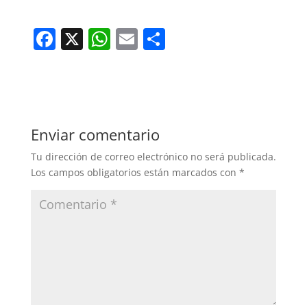
F
X
W
E
C
a
h
m
o
c
at
ai
m
e
s
l
p
b
A
ar
Enviar comentario
o
p
tir
Tu dirección de correo electrónico no será publicada.
o
p
Los campos obligatorios están marcados con
*
k