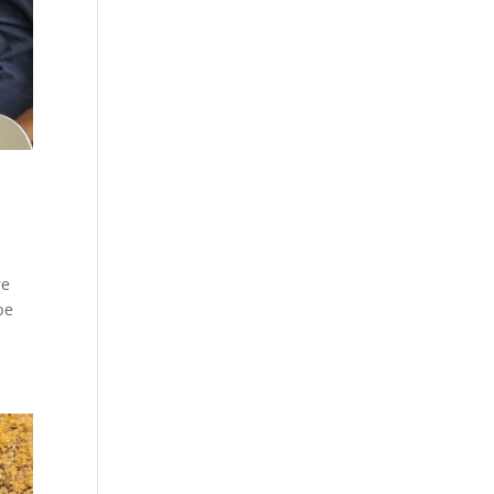
re
pe