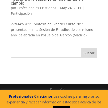
cambio
por
Profesionales Cristianos
|
May 24, 2011
|
Participación
27/MAY/2011. Síntesis del Ver del Curso 2011,
presentado en la Sesión de Estudios de ese mismo
año, celebrada en Pozuelo de Alarcón (Madrid)....
Profesionales Cristianos
usa cookies para mejorar su
@2022 PROFESIONALES CRISTIANOS
|
Política de
experiencia y recabar información estadística acerca de los
privacidad
|
Política de cookies
|
Aviso legal
|