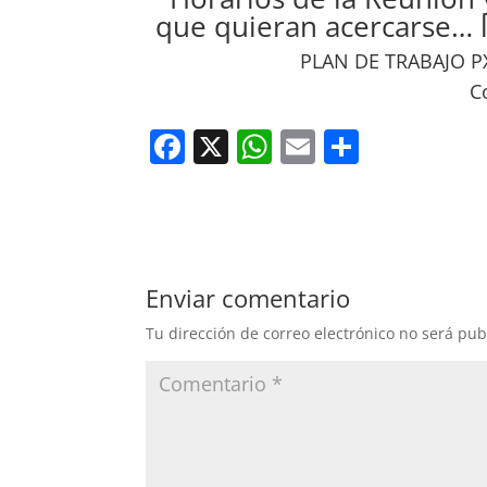
que quieran acercarse… l
PLAN DE TRABAJO P
C
F
X
W
E
C
a
h
m
o
c
at
ai
m
e
s
l
p
b
A
ar
Enviar comentario
o
p
tir
Tu dirección de correo electrónico no será pub
o
p
k