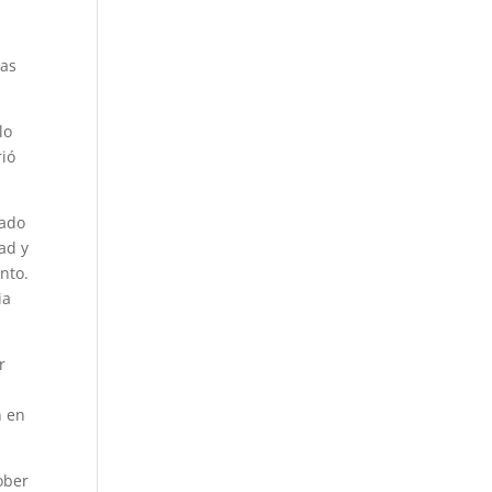
ias
lo
rió
rado
ad y
nto.
ia
r
n en
ober