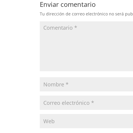
b
A
ar
Enviar comentario
o
p
tir
Tu dirección de correo electrónico no será pub
o
p
k