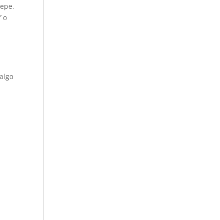
Pepe.
”
o
algo