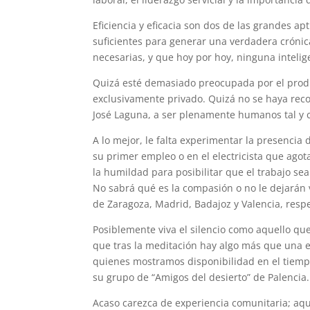
Eficiencia y eficacia son dos de las grandes a
suficientes para generar una verdadera cróni
necesarias, y que hoy por hoy, ninguna intelige
Quizá esté demasiado preocupada por el produci
exclusivamente privado. Quizá no se haya recon
José Laguna, a ser plenamente humanos tal y c
A lo mejor, le falta experimentar la presencia
su primer empleo o en el electricista que agota
la humildad para posibilitar que el trabajo s
No sabrá qué es la compasión o no le dejarán viv
de Zaragoza, Madrid, Badajoz y Valencia, resp
Posiblemente viva el silencio como aquello que
que tras la meditación hay algo más que una e
quienes mostramos disponibilidad en el tiempo
su grupo de “Amigos del desierto” de Palencia.
Acaso carezca de experiencia comunitaria; aqu