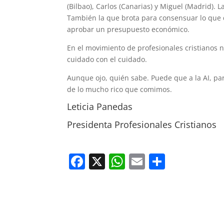
(Bilbao), Carlos (Canarias) y Miguel (Madrid). 
También la que brota para consensuar lo que 
aprobar un presupuesto económico.
En el movimiento de profesionales cristianos n
cuidado con el cuidado.
Aunque ojo, quién sabe. Puede que a la AI, pa
de lo mucho rico que comimos.
Leticia Panedas
Presidenta Profesionales Cristianos
F
X
W
E
C
a
h
m
o
c
at
ai
m
e
s
l
p