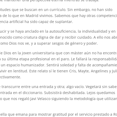
ptitudes que se buscan en un currículo. Sin embargo, no han sido
ca de lo que en Madrid vivimos. Sabemos que hay otras competenc
ncia artificial ha sido capaz de suplantar.
r y se haya anclado en la autosuficiencia, la individualidad y en 
ocido como criatura digna de dar y recibir cuidado. A ello nos ab
omo Dios nos ve, y a superar sesgos de género y poder.
 de Dios en la joven universitaria que con máster aún no ha encont
 su última etapa profesional en el paro. Le fallará la responsabilid
ea un espacio humanizador. Sentirá soledad y falta de acompañamie
ir en lentitud. Este relato sí le tienen Cris, Mayte, Angelines y Jul
ectivamente.
 transcurre entre una entrada y otra; algo vacío. Vegetará sin sabe
ntrada en el diccionario. Subsistirá deshabitada. Lejos quedamos
 que nos regaló Javi Velasco siguiendo la metodología que utiliza
ella que emana para mostrar gratitud por el servicio prestado a R