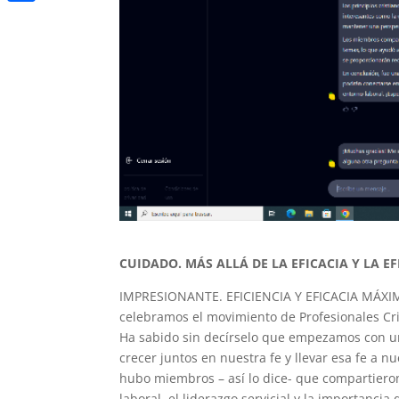
Compartir
CUIDADO. MÁS ALLÁ DE LA EFICACIA Y LA EF
IMPRESIONANTE. EFICIENCIA Y EFICACIA MÁXIMAS
celebramos el movimiento de Profesionales Cris
Ha sabido sin decírselo que empezamos con un
crecer juntos en nuestra fe y llevar esa fe a
hubo miembros – así lo dice- que compartiero
laboral, el liderazgo servicial y la importanc