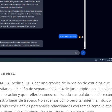
ICIENCIA.
. Al pedir al GPTChat una crónica de la Sesión de estudios que
tianos- PX-el fin de semana del 2 al 4 de junio rápido nos ha cala
a oración y que reflexionamos -utilizando sus palabras- sobre có
 nuestro lugar de trabajo. No sabemos cómo pero también ha intuido
n sus experiencias personales relacionadas con temas como la étic
ia de mantener una perspectiva eterna mientras se trabaja.