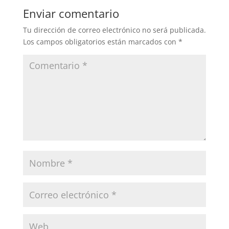
b
A
ar
Enviar comentario
o
p
tir
Tu dirección de correo electrónico no será publicada.
o
p
Los campos obligatorios están marcados con
*
k