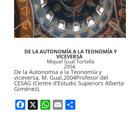
DE LA AUTONOMÍA A LA TEONOMÍA Y
VICEVERSA
Miquel Gual Tortella
2004.
De la Autonomia a la Teonomía y
viceversa, M. Gual,2004
Profesor del
CESAG (Centre d’Estudis Superiors Alberta
Giménez).
F
X
W
E
C
a
h
m
o
c
at
ai
m
e
s
l
p