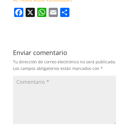
F
X
W
E
C
a
h
m
o
c
at
ai
m
e
s
l
p
b
A
ar
Enviar comentario
o
p
tir
Tu dirección de correo electrónico no será publicada.
o
p
Los campos obligatorios están marcados con
*
k