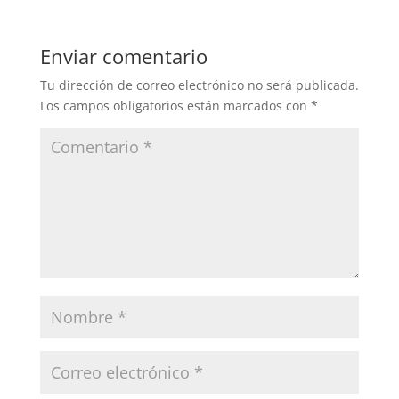
e
s
l
p
b
A
ar
Enviar comentario
o
p
tir
Tu dirección de correo electrónico no será publicada.
o
p
Los campos obligatorios están marcados con
*
k