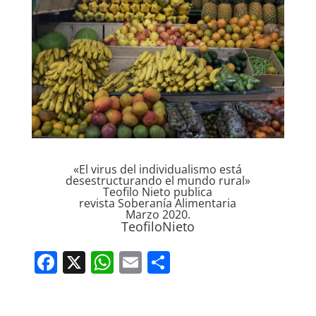
«El virus del individualismo está
desestructurando el mundo rural»
Teofilo Nieto publica
revista Soberanía Alimentaria
Marzo 2020.
TeofiloNieto
F
X
W
E
C
a
h
m
o
c
at
ai
m