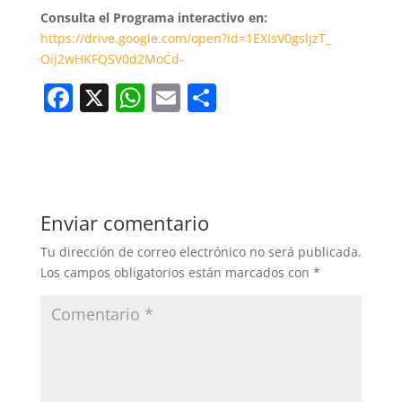
Consulta el Programa interactivo en:
https://drive.google.com/open?
id=1EXIsV0gsljzT_
Oij2wHKFQSV0d2MoCd-
F
X
W
E
C
a
h
m
o
c
at
ai
m
e
s
l
p
b
A
ar
Enviar comentario
o
p
tir
Tu dirección de correo electrónico no será publicada.
o
p
Los campos obligatorios están marcados con
*
k