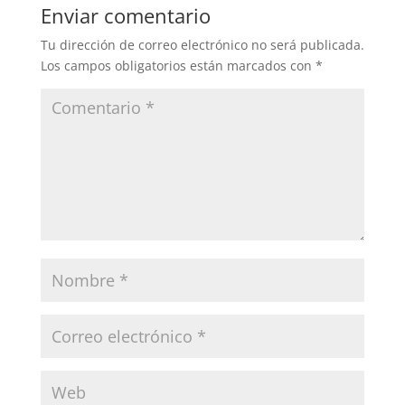
b
A
ar
Enviar comentario
o
p
tir
Tu dirección de correo electrónico no será publicada.
o
p
Los campos obligatorios están marcados con
*
k