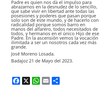
Padre es quien nos da el impulso para
abrazarnos en la desnudez de lo sencillo,
que sabe vivir en libertad ante todas las
posesiones y poderes que pasan porque
solo son de este mundo, y de hacerlo con
radicalidad porque somos barro en
manos del alfarero, todos necesitados de
todos, y hermanos en el único Hijo de ese
Padre. En la ascensión vemos la vocación
ilimitada a ser un nosotros cada vez más
grande.
José Moreno Losada.
Badajoz 21 de Mayo del 2023.
F
X
W
E
C
a
h
m
o
c
at
ai
m
e
s
l
p