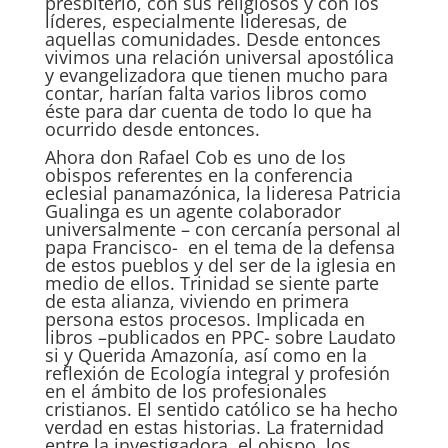
presbiterio, con sus religiosos y con los
líderes, especialmente lideresas, de
aquellas comunidades. Desde entonces
vivimos una relación universal apostólica
y evangelizadora que tienen mucho para
contar, harían falta varios libros como
éste para dar cuenta de todo lo que ha
ocurrido desde entonces.
Ahora don Rafael Cob es uno de los
obispos referentes en la conferencia
eclesial panamazónica, la lideresa Patricia
Gualinga es un agente colaborador
universalmente – con cercanía personal al
papa Francisco- en el tema de la defensa
de estos pueblos y del ser de la iglesia en
medio de ellos. Trinidad se siente parte
de esta alianza, viviendo en primera
persona estos procesos. Implicada en
libros –publicados en PPC- sobre Laudato
si y Querida Amazonía, así como en la
reflexión de Ecología integral y profesión
en el ámbito de los profesionales
cristianos. El sentido católico se ha hecho
verdad en estas historias. La fraternidad
entre la investigadora, el obispo, los