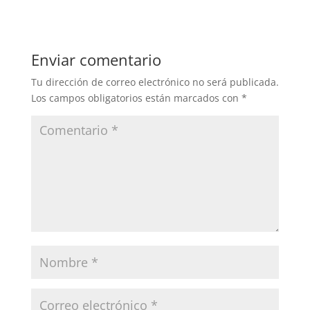
c
at
ai
m
e
s
l
p
b
A
ar
Enviar comentario
o
p
tir
Tu dirección de correo electrónico no será publicada.
o
p
Los campos obligatorios están marcados con
*
k