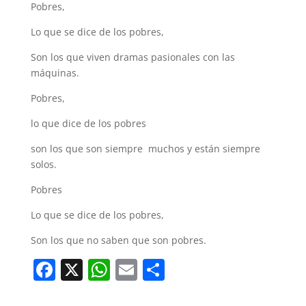
Pobres,
Lo que se dice de los pobres,
Son los que viven dramas pasionales con las
máquinas.
Pobres,
lo que dice de los pobres
son los que son siempre muchos y están siempre
solos.
Pobres
Lo que se dice de los pobres,
Son los que no saben que son pobres.
F
X
W
E
C
a
h
m
o