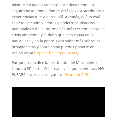
mismísimo papa Francisco. Este documental los
seguirá hasta Roma, donde verás las extraordinarias
experiencias que vivieron allí. Además, el film está
repleto de conmovedoras y poderosas historias
personales y de la información más reciente sobre la
crisis ambiental y el daño que esta causa en la
naturaleza y en la gente. Para saber más sobre los
protagonistas y sobre cómo puedes ponerte en
acción visita
https://TheLetterFilm.org
Porque, como dice la presidenta del Movimiento
Laudato Si’, Lorna Gold: «Una vez que te enteras, NO
PUEDES hacer la vista gorda».
#LaudatoSiFilm