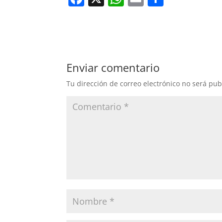
a
h
m
o
c
at
ai
m
e
s
l
p
b
A
ar
Enviar comentario
o
p
tir
Tu dirección de correo electrónico no será pub
o
p
k