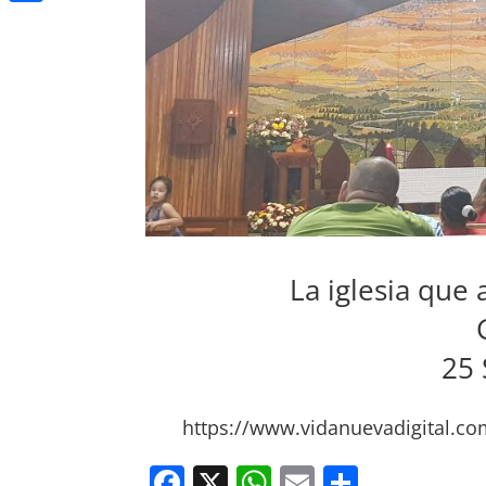
Compartir
La iglesia que
25
https://www.vidanuevadigital.c
F
X
W
E
C