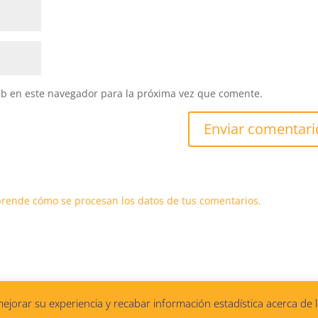
eb en este navegador para la próxima vez que comente.
rende cómo se procesan los datos de tus comentarios.
jorar su experiencia y recabar información estadística acerca de l
 de privacidad
|
Política de cookies
|
Aviso legal
|
Diseñado por C