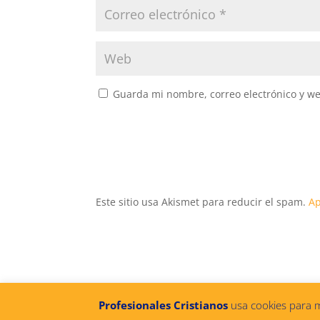
Guarda mi nombre, correo electrónico y w
Este sitio usa Akismet para reducir el spam.
Ap
Profesionales Cristianos
usa cookies para me
@2022 PROFESIONALES CRISTIANOS
|
Política