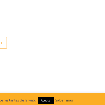
os visitantes de la web.
Saber más
Aceptar
atólicos en Red