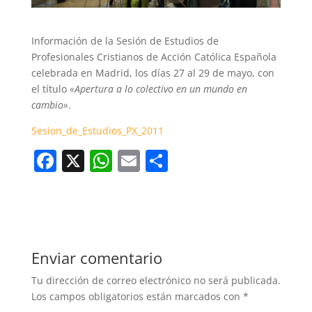
Información de la Sesión de Estudios de
Profesionales Cristianos de Acción Católica Española
celebrada en Madrid, los días 27 al 29 de mayo, con
el título
«Apertura a lo colectivo en un mundo en
cambio»
.
Sesion_de_Estudios_PX_2011
F
X
W
E
C
a
h
m
o
c
at
ai
m
e
s
l
p
b
A
ar
Enviar comentario
o
p
tir
Tu dirección de correo electrónico no será publicada.
o
p
Los campos obligatorios están marcados con
*