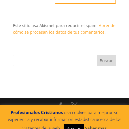
Este sitio usa Akismet para reducir el spam.
Aprende
cómo se procesan los datos de tus comentarios.
Profesionales Cristianos
usa cookies para mejorar su
@2022 PROFESIONALES CRISTIANOS
|
Política de
experiencia y recabar información estadística acerca de los
privacidad
|
Política de cookies
|
Aviso legal
|
visitantes de la web.
Saber más
Diseñado por Católicos en Red
Aceptar