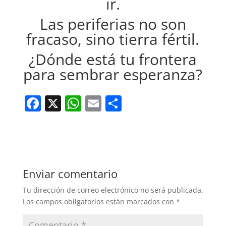
ir.
Las periferias no son
fracaso, sino tierra fértil.
¿Dónde está tu frontera
para sembrar esperanza?
F
X
W
E
C
a
h
m
o
c
at
ai
m
e
s
l
p
b
A
ar
Enviar comentario
o
p
tir
Tu dirección de correo electrónico no será publicada.
o
p
Los campos obligatorios están marcados con
*
k