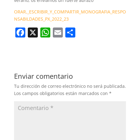
verano, os enviamos un fuerte abrazo
ORAR,_ESCRIBIR_Y_COMPARTIR_MONOGRAFIA_RESPO
NSABILDADES_PX_2022_23
F
X
W
E
C
a
h
m
o
c
at
ai
m
e
s
l
p
b
A
ar
Enviar comentario
o
p
tir
Tu dirección de correo electrónico no será publicada.
o
p
Los campos obligatorios están marcados con
*
k